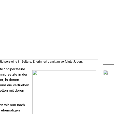
olpersteine in Selters. Er erinnert damit an verfolgte Juden.
e Stolpersteine
nig setzte in der
er, in denen
und die vertrieben
etten mit deren
en wir nun nach
r ehemaligen