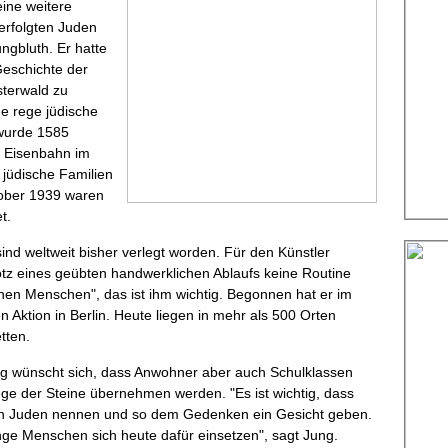
ine weitere
erfolgten Juden
ungbluth. Er hatte
eschichte der
sterwald zu
ne rege jüdische
wurde 1585
 Eisenbahn im
jüdische Familien
tober 1939 waren
t.
ind weltweit bisher verlegt worden. Für den Künstler
rotz eines geübten handwerklichen Ablaufs keine Routine
einen Menschen", das ist ihm wichtig. Begonnen hat er im
en Aktion in Berlin. Heute liegen in mehr als 500 Orten
tten.
ng wünscht sich, dass Anwohner aber auch Schulklassen
ge der Steine übernehmen werden. "Es ist wichtig, dass
ten Juden nennen und so dem Gedenken ein Gesicht geben.
unge Menschen sich heute dafür einsetzen", sagt Jung.