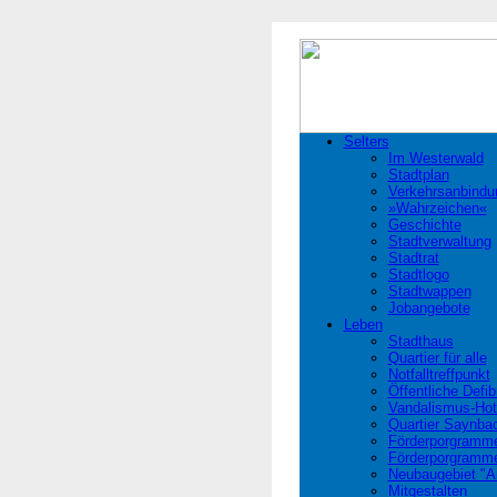
Selters
Im Westerwald
Stadtplan
Verkehrsanbindu
»Wahrzeichen«
Geschichte
Stadtverwaltung
Stadtrat
Stadtlogo
Stadtwappen
Jobangebote
Leben
Stadthaus
Quartier für alle
Notfalltreffpunkt
Öffentliche Defibr
Vandalismus-Hot
Quartier Saynba
Förderporgramme
Förderporgramme
Neubaugebiet "
Mitgestalten