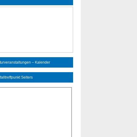
turveranstaltungen – Kalender
falltreffpunkt Selters