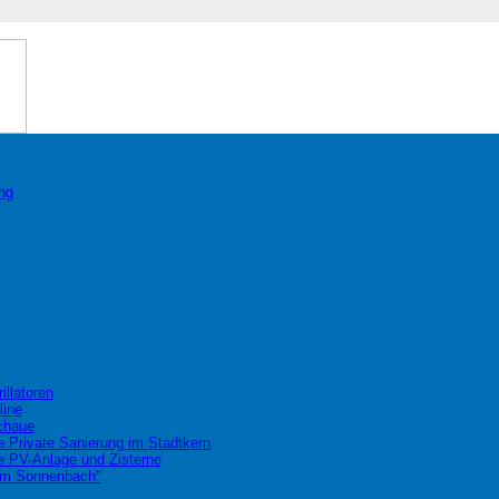
ng
illatoren
line
chaue
 Private Sanierung im Stadtkern
 PV-Anlage und Zisterne
Am Sonnenbach"