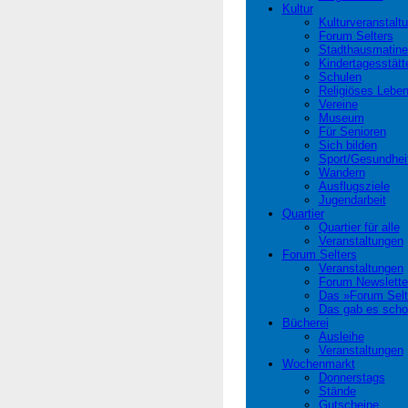
Kultur
Kulturveranstalt
Forum Selters
Stadthausmatine
Kindertagesstätt
Schulen
Religiöses Lebe
Vereine
Museum
Für Senioren
Sich bilden
Sport/Gesundhei
Wandern
Ausflugsziele
Jugendarbeit
Quartier
Quartier für alle
Veranstaltungen
Forum Selters
Veranstaltungen
Forum Newslette
Das »Forum Selt
Das gab es scho
Bücherei
Ausleihe
Veranstaltungen
Wochenmarkt
Donnerstags
Stände
Gutscheine